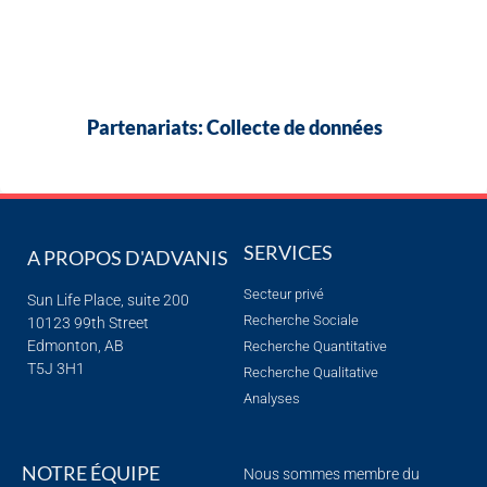
Partenariats: Collecte de données
SERVICES
A PROPOS D'ADVANIS
Secteur privé
Sun Life Place, suite 200
Recherche Sociale
10123 99th Street
Edmonton, AB
Recherche Quantitative
T5J 3H1
Recherche Qualitative
Analyses
NOTRE ÉQUIPE
Nous sommes membre du