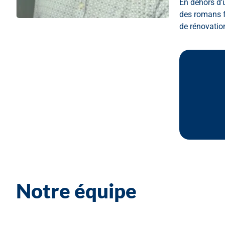
En dehors d’u
des romans fa
de rénovation
Notre équipe