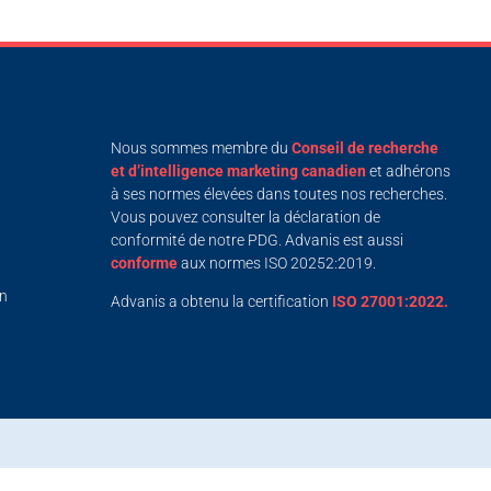
Nous sommes membre du
Conseil de recherche
et d’intelligence marketing canadien
et adhérons
à ses normes élevées dans toutes nos recherches.
Vous pouvez consulter la déclaration de
conformité de notre PDG. Advanis est aussi
conforme
aux normes ISO 20252:2019.
on
Advanis a obtenu la certification
ISO 27001:2022.